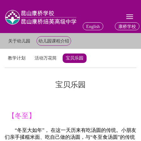
Toggl
naviga
English
康桥学校
关于幼儿园
幼儿园课程介绍
教学计划
活动万花筒
宝贝乐园
宝贝乐园
【冬至】
“冬至大如年”， 在这一天历来有吃汤圆的传统。小朋友
们亲手揉糯米面、吃自己做的汤圆，与“冬至食汤圆”的传统