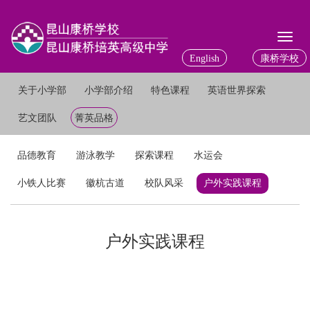
Toggl
naviga
English
康桥学校
关于小学部
小学部介绍
特色课程
英语世界探索
艺文团队
菁英品格
品德教育
游泳教学
探索课程
水运会
小铁人比赛
徽杭古道
校队风采
户外实践课程
户外实践课程